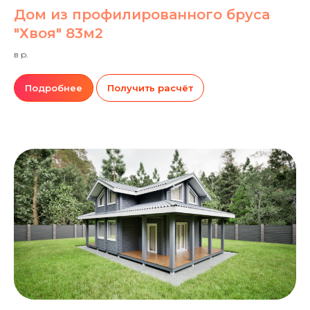
Дом из профилированного бруса
"Хвоя" 83м2
в р.
Подробнее
Получить расчёт