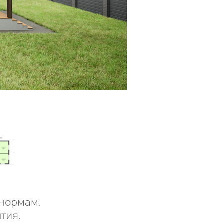
 нормам.
тия.