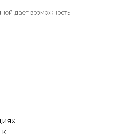
тиной дает возможность
циях
 к